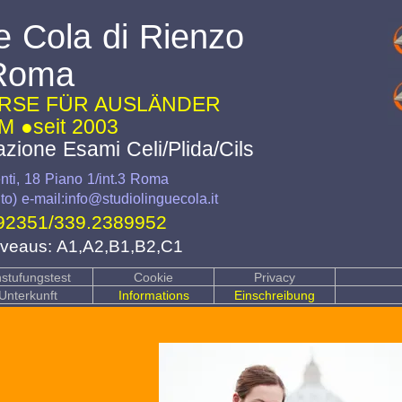
e Cola di Rienzo
Roma
URSE FÜR AUSLÄNDER
M ●seit 2003
azione Esami Celi/Plida/Cils
ti, 18 Piano 1/int.3 Roma
o) e-mail:info@studiolinguecola.it
92351
/
339.2389952
Niveaus: A1,A2,B1,B2,C1
nstufungstest
Cookie
Privacy
Unterkunft
Informations
Einschreibung