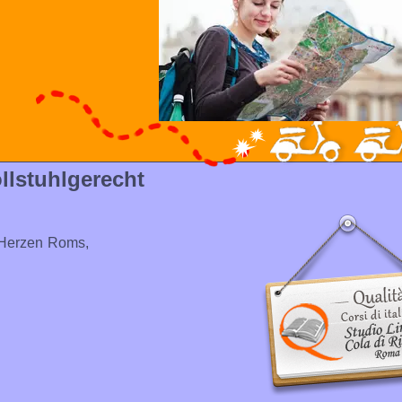
llstuhlgerecht
m Herzen Roms,