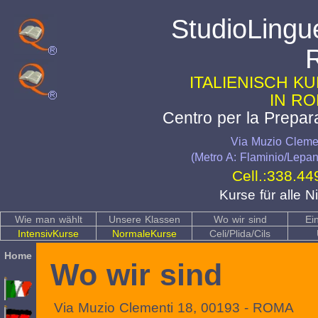
StudioLingu
ITALIENISCH K
IN RO
Centro per la Prepar
Via Muzio Clemen
(Metro A: Flaminio/Lepant
Cell.:
338.44
Kurse für alle 
Wie man wählt
Unsere Klassen
Wo wir sind
Ei
IntensivKurse
NormaleKurse
Celi/Plida/Cils
Home
Wo wir sind
Via Muzio Clementi 18, 00193 - ROMA