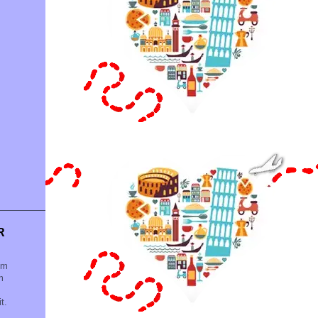
R
im
m
t.