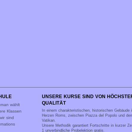
HULE
UNSERE KURSE SIND VON HÖCHSTE
QUALITÄT
 man wählt
In einem charakteristischen, historischen Gebäude 
ere Klassen
Herzen Roms, zwischen Piazza del Popolo und de
ir sind
Vatikan.
rmations
Unsere Methodik garantiert Fortschritte in kurzer Zei
1 unverbindliche Probelektion gratis.