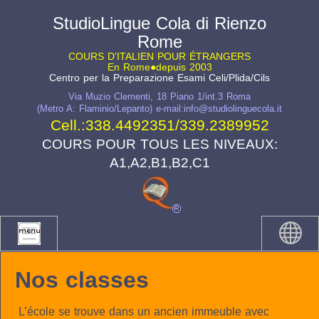
StudioLingue Cola di Rienzo
Rome
COURS D'ITALIEN POUR ÉTRANGERS
En Rome●depuis 2003
Centro per la Preparazione Esami Celi/Plida/Cils
Via Muzio Clementi, 18 Piano 1/int.3 Roma
(Metro A: Flaminio/Lepanto) e-mail:info@studiolinguecola.it
Cell.:
338.4492351
/
339.2389952
COURS POUR TOUS LES NIVEAUX:
A1,A2,B1,B2,C1
Nos classes
L’école se trouve dans un ancien immeuble avec