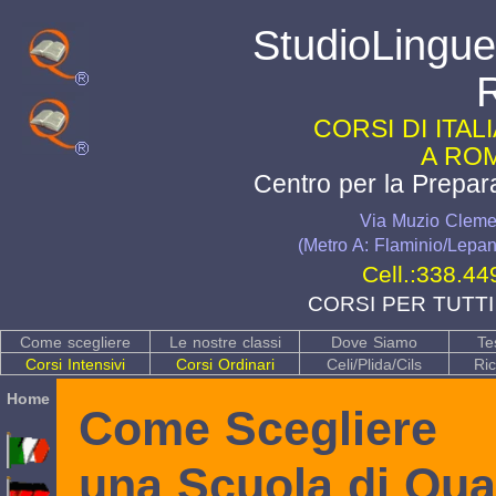
StudioLingue
CORSI DI ITA
A ROM
Centro per la Prepar
Via Muzio Clemen
(Metro A: Flaminio/Lepant
Cell.:
338.44
CORSI PER TUTTI I
Come scegliere
Le nostre classi
Dove Siamo
Te
Corsi Intensivi
Corsi Ordinari
Celi/Plida/Cils
Ric
Home
Come Scegliere
una Scuola di Quali