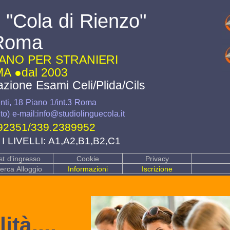
 "Cola di Rienzo"
Roma
LIANO PER STRANIERI
A ●dal 2003
azione Esami Celi/Plida/Cils
ti, 18 Piano 1/int.3 Roma
o) e-mail:info@studiolinguecola.it
92351
/
339.2389952
 LIVELLI: A1,A2,B1,B2,C1
st d'ingresso
Cookie
Privacy
erca Alloggio
Informazioni
Iscrizione
tà....