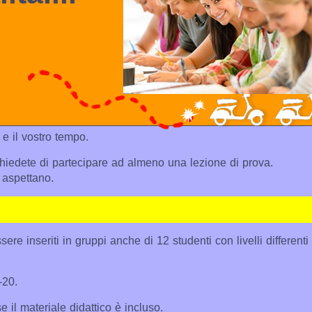
 e il vostro tempo.
chiedete di partecipare ad almeno una lezione di prova.
 aspettano.
ere inseriti in gruppi anche di 12 studenti con livelli differenti
-20.
 il materiale didattico è incluso.