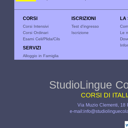
CORSI
ISCRIZIONI
LA
Corsi Intensivi
Test d'ingresso
Com
Corsi Ordinari
Iscrizione
Le n
Esami Celi/Plida/Cils
Dov
Info
SERVIZI
Alloggio in Famiglia
StudioLingue Co
CORSI DI ITA
Via Muzio Clementi, 18 
e-mail:info@studiolinguecol