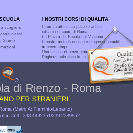
 SCUOLA
I NOSTRI CORSI DI QUALITA'
In un caratteristico palazzo antico,
e scegliere
situato nel cuore di Roma,
ostre classi
tra Piazza del Popolo e il Vaticano.
e Siamo
Il nostro metodo consente progressi garantiti
rmazioni
in breve tempo.
Una lezione di prova gratuita, senza impegno.
Pagherai solo dopo la lezione di prova.
la di Rienzo - Roma
LIANO PER STRANIERI
Roma (Metro A: Flaminio/Lepanto)
a.it ● Cell.: 338.4492351/339.2389952