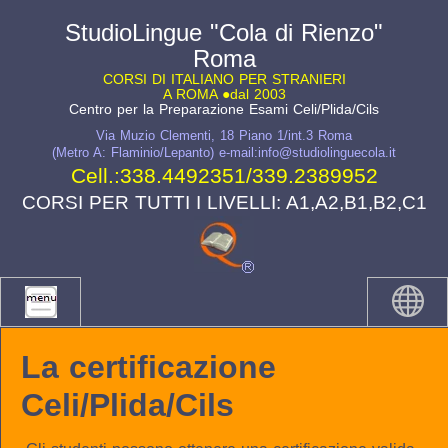
StudioLingue "Cola di Rienzo"
Roma
CORSI DI ITALIANO PER STRANIERI
A ROMA ●dal 2003
Centro per la Preparazione Esami Celi/Plida/Cils
Via Muzio Clementi, 18 Piano 1/int.3 Roma
(Metro A: Flaminio/Lepanto) e-mail:info@studiolinguecola.it
Cell.:
338.4492351
/
339.2389952
CORSI PER TUTTI I LIVELLI: A1,A2,B1,B2,C1
La certificazione
Celi/Plida/Cils