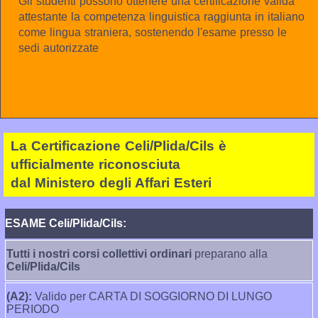
Gli studenti possono ottenere una certificazione valida
attestante la competenza linguistica raggiunta in italiano
come lingua straniera, sostenendo l'esame presso le
sedi autorizzate
La Certificazione Celi/Plida/Cils è
ufficialmente riconosciuta
dal Ministero degli Affari Esteri
ESAME Celi/Plida/Cils:
Tutti i nostri corsi collettivi ordinari
preparano alla
Celi/Plida/Cils
(A2):
Valido per CARTA DI SOGGIORNO DI LUNGO
PERIODO