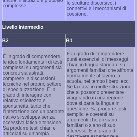
anche in situazioni piuttosto
le strutture discorsive, i
complesse.
connettivi e i meccanismi di
coesione.
Livello Intermedio
B2
B1
È in grado di comprendere i
È in grado di comprendere
punti essenziali di messaggi
le idee fondamentali di testi
chiari in lingua standard su
complessi su argomenti sia
argomenti familiari che affronta
concreti sia astratti,
normalmente al lavoro, a
comprese le discussioni
scuola, nel tempo libero, ecc.
tecniche nel proprio settore
Se la cava in molte situazioni
di specializzazione. È in
che si possono presentare
grado di interagire con
viaggiando in una regione
relativa scioltezza e
dove si parla la lingua in
spontaneità, tanto che
questione. Sa produrre testi
l’interazione con un parlante
semplici e coerenti su
nativo si sviluppa senza
argomenti che gli siano
eccessiva fatica e tensione.
familiari o siano di suo
Sa produrre testi chiari e
interesse. È in grado di
articolati su un’ampia
descrivere esperienze e