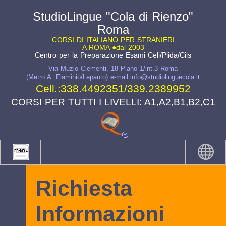
StudioLingue "Cola di Rienzo"
Roma
CORSI DI ITALIANO PER STRANIERI
A ROMA ●dal 2003
Centro per la Preparazione Esami Celi/Plida/Cils
Via Muzio Clementi, 18 Piano 1/int.3 Roma
(Metro A: Flaminio/Lepanto) e-mail:info@studiolinguecola.it
Cell.:
338.4492351
/
339.2389952
CORSI PER TUTTI I LIVELLI: A1,A2,B1,B2,C1
Richiesta
Informazioni