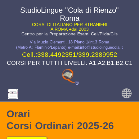
StudioLingue "Cola di Rienzo"
Roma
CORSI DI ITALIANO PER STRANIERI
A ROMA ●dal 2003
Centro per la Preparazione Esami Celi/Plida/Cils
Via Muzio Clementi, 18 Piano 1/int.3 Roma
(Metro A: Flaminio/Lepanto) e-mail:info@studiolinguecola.it
Cell.:
338.4492351
/
339.2389952
CORSI PER TUTTI I LIVELLI: A1,A2,B1,B2,C1
Orari
Corsi Ordinari 2025-26